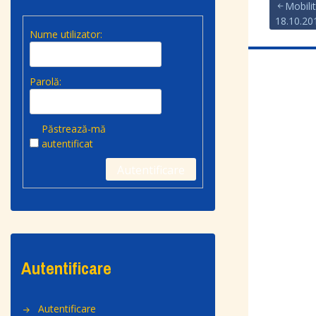
Mobilit
18.10.20
Nume utilizator:
Parolă:
Păstrează-mă
autentificat
Autentificare
Autentificare
Autentificare