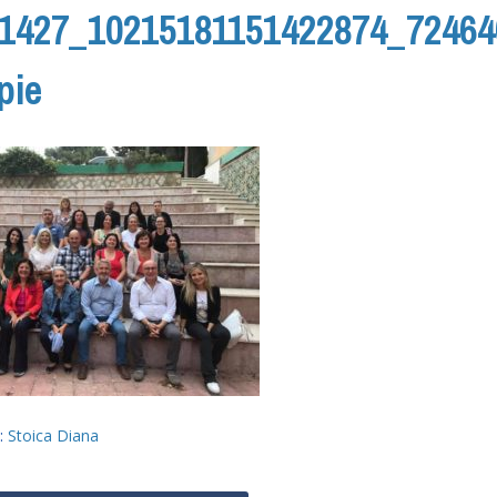
1427_10215181151422874_72464
pie
y:
Stoica Diana