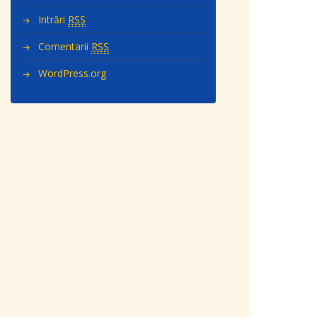
Intrări
RSS
Comentarii
RSS
WordPress.org