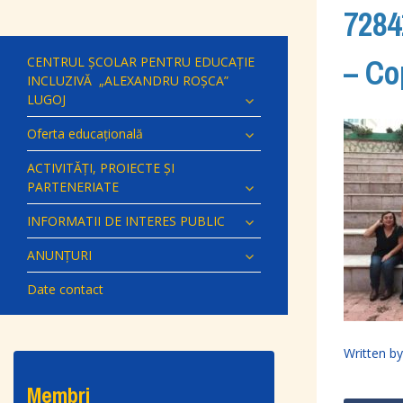
7284
– Co
CENTRUL ȘCOLAR PENTRU EDUCAȚIE
INCLUZIVĂ „ALEXANDRU ROȘCA”
LUGOJ
Oferta educațională
ACTIVITĂȚI, PROIECTE ȘI
PARTENERIATE
INFORMATII DE INTERES PUBLIC
ANUNȚURI
Date contact
Written b
Membri