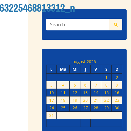
63225468813312_n
august 2026
L
Ma
Mi
J
V
S
D
1
2
3
4
5
6
7
8
9
10
11
12
13
14
15
16
17
18
19
20
21
22
23
24
25
26
27
28
29
30
31