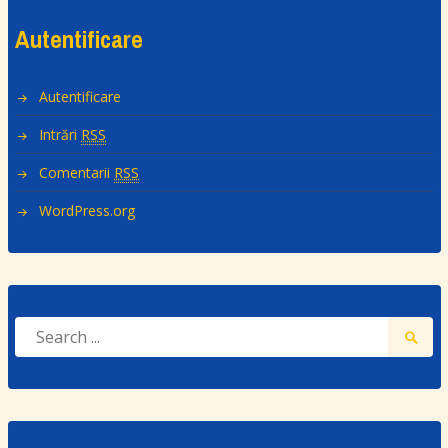
Autentificare
Autentificare
Intrări
RSS
Comentarii
RSS
WordPress.org