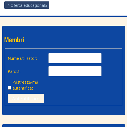
Oferta educațională
Membri
Nume utilizator:
Parolă:
Păstrează-mă
autentificat
Autentificare