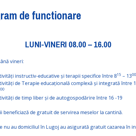
ram de functionare
LUNI-VINERI 08.00 – 16.00
ână vineri:
15
00
tivități instructiv-educative și terapii specifice între 8
– 13
tivități de Terapie educațională complexă și integrată între 
00
tivități de timp liber și de autogospodărire între 16 -19
ii beneficiază de gratuit de servirea meselor la cantină.
re nu au domiciliul în Lugoj au asigurată gratuit cazarea în i