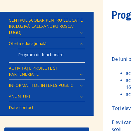
Prog
CENTRUL ȘCOLAR PENTRU EDUCAȚIE
INCLUZIVĂ „ALEXANDRU ROȘCA”
LUGOJ
Oferta educațională
Program de functionare
De luni p
ACTIVITĂȚI, PROIECTE ȘI
ac
PARTENERIATE
ac
INFORMATII DE INTERES PUBLIC
16
ac
ANUNȚURI
Date contact
Toți elev
Elevii ca
școlii.