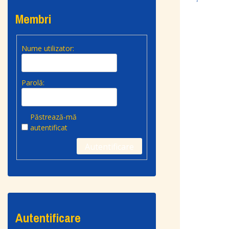
Membri
Nume utilizator:
Parolă:
Păstrează-mă
autentificat
Autentificare
Autentificare