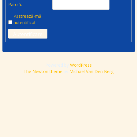
Parolă:
Păstrează-mă
autentificat
Autentificare
Powered by
WordPress
The Newton theme
by
Michael Van Den Berg