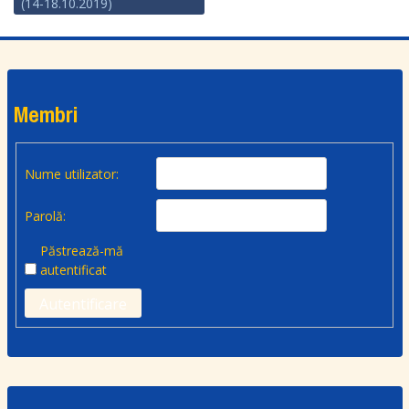
(14-18.10.2019)
Membri
Nume utilizator:
Parolă:
Păstrează-mă
autentificat
Autentificare