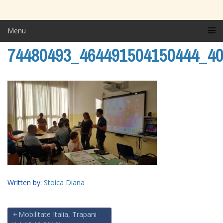
Menu
74480493_464491504150444_4
Written by:
Stoica Diana
Mobilitate Italia, Trapani