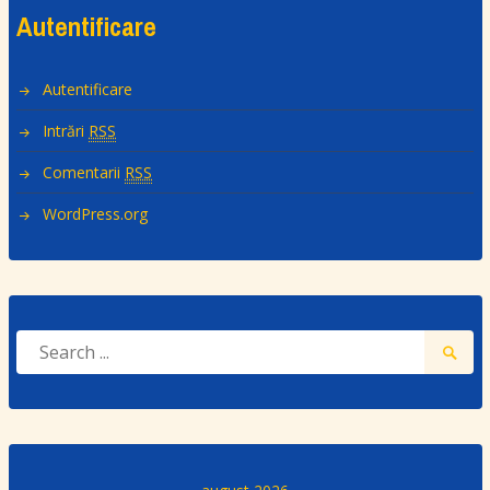
Autentificare
Autentificare
Intrări
RSS
Comentarii
RSS
WordPress.org