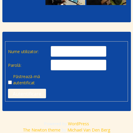
Nume utilizator:
Parolă:
Păstrează-mă
autentificat
Autentificare
Powered by
WordPress
The Newton theme
by
Michael Van Den Berg