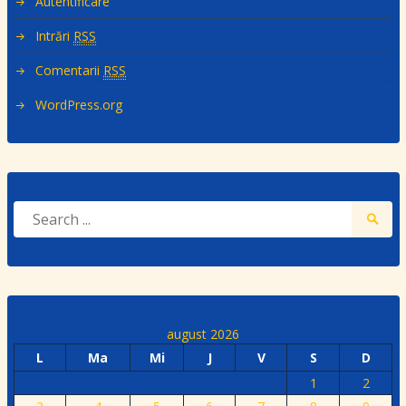
Autentificare
Intrări
RSS
Comentarii
RSS
WordPress.org
august 2026
L
Ma
Mi
J
V
S
D
1
2