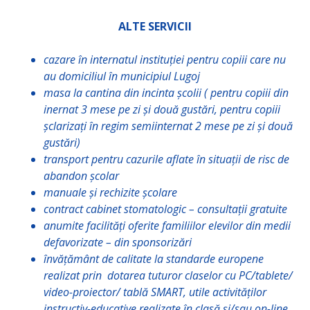
ALTE SERVICII
cazare în internatul instituției pentru copiii care nu
au domiciliul în municipiul Lugoj
masa la cantina din incinta școlii ( pentru copiii din
inernat 3 mese pe zi și două gustări, pentru copiii
șclarizați în regim semiinternat 2 mese pe zi și două
gustări)
transport pentru cazurile aflate în situații de risc de
abandon școlar
manuale și rechizite școlare
contract cabinet stomatologic – consultații gratuite
anumite facilități oferite familiilor elevilor din medii
defavorizate – din sponsorizări
învățământ de calitate la standarde europene
realizat prin dotarea tuturor claselor cu PC/tablete/
video-proiector/ tablă SMART, utile activităților
instructiv-educative realizate în clasă și/sau on-line.