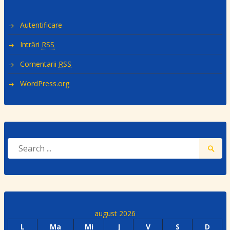
Autentificare
Intrări
RSS
Comentarii
RSS
WordPress.org
august 2026
L
Ma
Mi
J
V
S
D