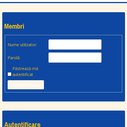
Membri
Nume utilizator:
Parolă:
Păstrează-mă
autentificat
Autentificare
Autentificare