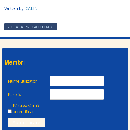
Written by:
CALIN
CLASA PREGĂTITOARE
Membri
Nume utilizator:
Parolă:
Păstrează-mă
autentificat
Autentificare