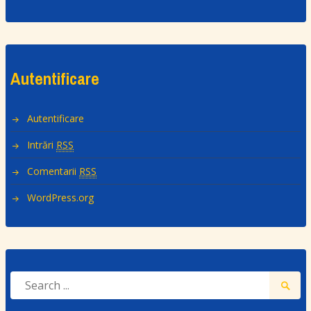
Autentificare
Autentificare
Intrări
RSS
Comentarii
RSS
WordPress.org