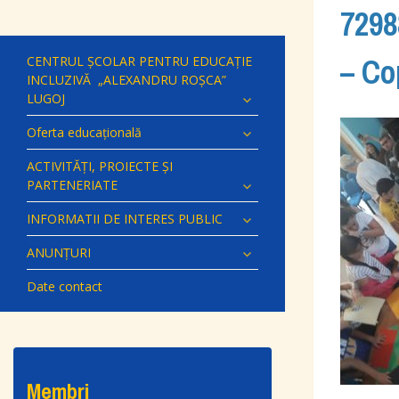
7298
– Co
CENTRUL ȘCOLAR PENTRU EDUCAȚIE
INCLUZIVĂ „ALEXANDRU ROȘCA”
LUGOJ
Oferta educațională
ACTIVITĂȚI, PROIECTE ȘI
PARTENERIATE
INFORMATII DE INTERES PUBLIC
ANUNȚURI
Date contact
Membri