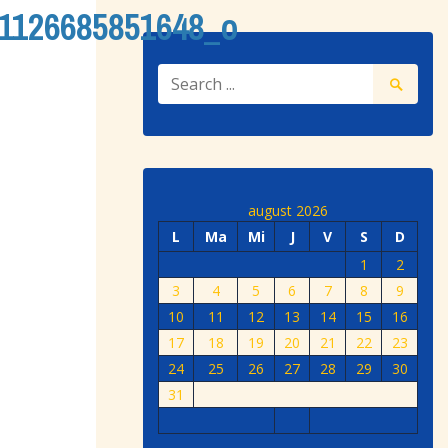
1126685851648_o
august 2026
L
Ma
Mi
J
V
S
D
1
2
3
4
5
6
7
8
9
10
11
12
13
14
15
16
17
18
19
20
21
22
23
24
25
26
27
28
29
30
31