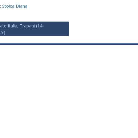
y:
Stoica Diana
ate Italia, Trapani (14-
19)