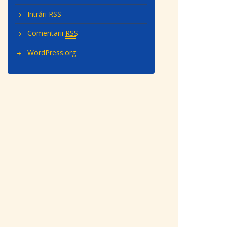
Intrări
RSS
Comentarii
RSS
WordPress.org