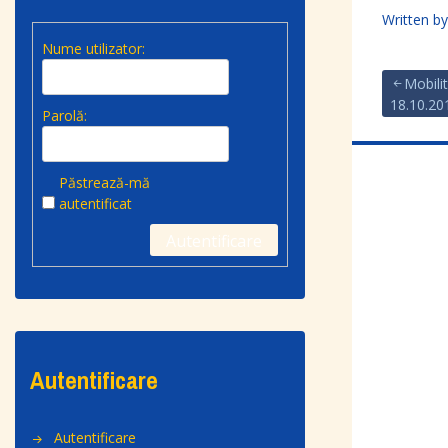
Written b
Nume utilizator:
Mobilit
18.10.20
Parolă:
Păstrează-mă
autentificat
Autentificare
Autentificare
Autentificare